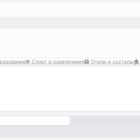
разование
⚽
Спорт и развлечения
🏨
Отели и хостелы
🏠