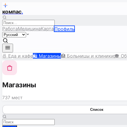
компас
.
Работа
Медицина
Карта
Профиль
🍜
Еда и кафе
🛍️
Магазины
🏥
Больницы и клиники
🎓
Об
Магазины
737 мест
Список