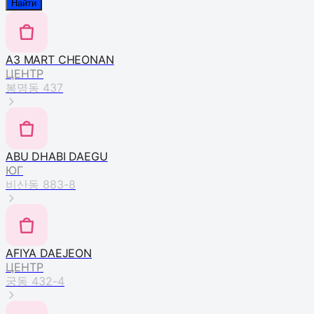
Найти
A3 MART CHEONAN
ЦЕНТР
봉명동 437
ABU DHABI DAEGU
ЮГ
비산동 883-8
AFIYA DAEJEON
ЦЕНТР
궁동 432-4