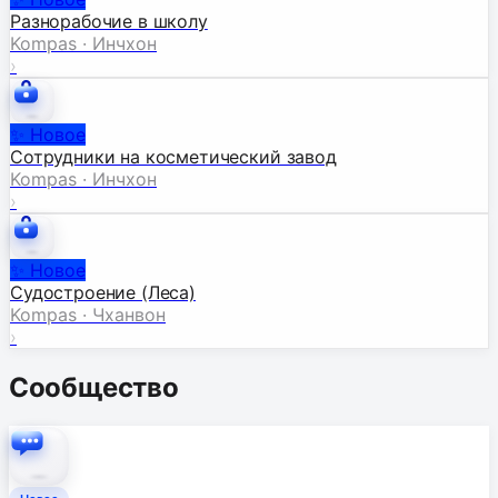
Разнорабочие в школу
Kompas · Инчхон
›
✨
Новое
Сотрудники на косметический завод
Kompas · Инчхон
›
✨
Новое
Судостроение (Леса)
Kompas · Чханвон
›
Сообщество