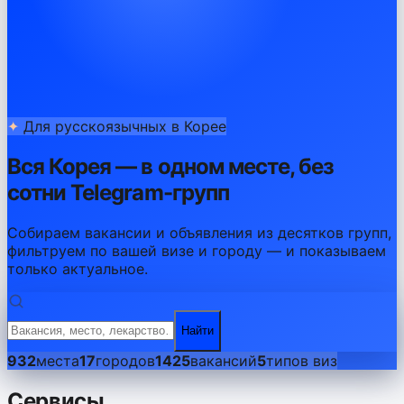
✦
Для русскоязычных в Корее
Вся Корея — в одном месте, без
сотни Telegram-групп
Собираем вакансии и объявления из десятков групп,
фильтруем по вашей визе и городу — и показываем
только актуальное.
Найти
932
места
17
городов
1425
вакансий
5
типов виз
Сервисы