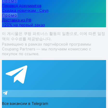
Промо
Перевод документов
Скидка новичкам · Сеул
Промо
Доставка из РФ
−20% на первый заказ
이 게시물은 쿠팡 파트너스 활동의 일환으로, 이에 따른 일정
액의 수수료를 제공받습니다.
Размещено в рамках партнёрской программы
Coupang Partners — мы получаем комиссию с
покупок по ссылке.
Все вакансии в Telegram