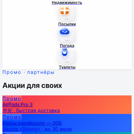
Недвижимость
Посылки
Погода
Туалеты
Промо · партнёры
Акции для своих
Промо
AirPods Pro 3
쿠팡 · быстрая доставка
Промо
Курсы корейского — 30%
Школа «Sejong» · до 30 июня