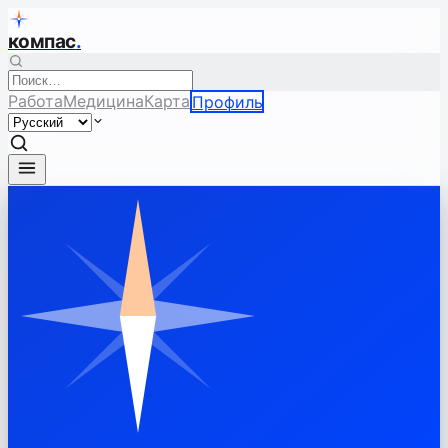
компас
.
Работа
Медицина
Карта
Профиль