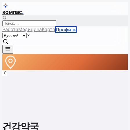
компас
.
Работа
Медицина
Карта
Профиль
건강약국