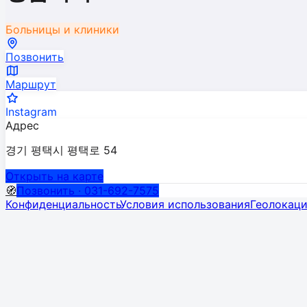
Больницы и клиники
Позвонить
Маршрут
Instagram
Адрес
경기 평택시 평택로 54
Открыть на карте
🧭
Позвонить · 031-692-7575
Конфиденциальность
Условия использования
Геолокац