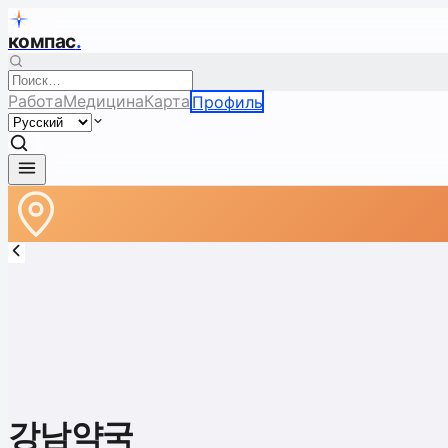
компас
.
Работа
Медицина
Карта
Профиль
강남약국