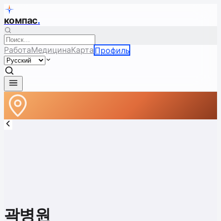
компас
.
Работа
Медицина
Карта
Профиль
곽병원