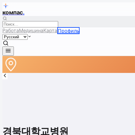
компас
.
Работа
Медицина
Карта
Профиль
경북대학교병원