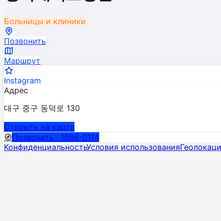
Больницы и клиники
Позвонить
Маршрут
Instagram
Адрес
대구 중구 동덕로 130
Открыть на карте
🧭
Позвонить · 1666-0114
Конфиденциальность
Условия использования
Геолокац