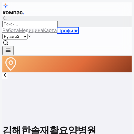
компас
.
Работа
Медицина
Карта
Профиль
김해한솔재활요양병원