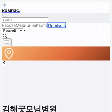
компас
.
Работа
Медицина
Карта
Профиль
김해굿모닝병원