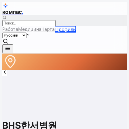
компас
.
Работа
Медицина
Карта
Профиль
BHS한서병원