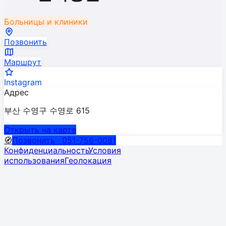
Больницы и клиники
Позвонить
Маршрут
Instagram
Адрес
부산 수영구 수영로 615
Открыть на карте
🧭
Позвонить · 051-756-0081
Конфиденциальность
Условия
использования
Геолокация