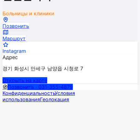
Больницы и клиники
Позвонить
Маршрут
Instagram
Адрес
경기 화성시 만세구 남양읍 시청로 7
Открыть на карте
🧭
Позвонить · 031-355-4879
Конфиденциальность
Условия
использования
Геолокация