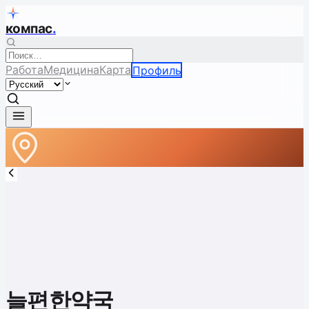
компас
.
Работа
Медицина
Карта
Профиль
늘편한약국