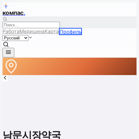
компас
.
Работа
Медицина
Карта
Профиль
남문시장약국