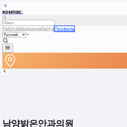
компас
.
Работа
Медицина
Карта
Профиль
남양밝은안과의원