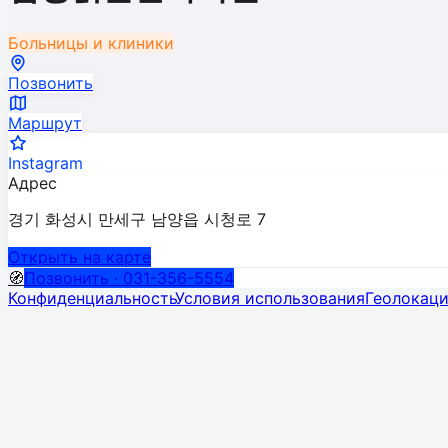
Больницы и клиники
Позвонить
Маршрут
Instagram
Адрес
경기 화성시 만세구 남양읍 시청로 7
Открыть на карте
🧭
Позвонить · 031-356-5554
Конфиденциальность
Условия использования
Геолокац