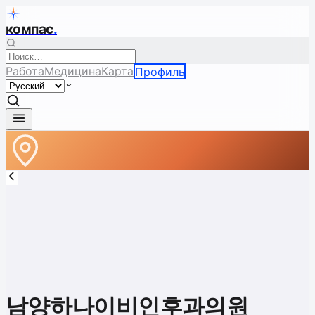
компас
.
Работа
Медицина
Карта
Профиль
남양하나이비인후과의원