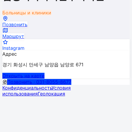
Больницы и клиники
Позвонить
Маршрут
Instagram
Адрес
경기 화성시 만세구 남양읍 남양로 671
Открыть на карте
🧭
Позвонить · 031-8055-8677
Конфиденциальность
Условия
использования
Геолокация