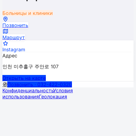
Больницы и клиники
Позвонить
Маршрут
Instagram
Адрес
인천 미추홀구 주안로 107
Открыть на карте
🧭
Позвонить · 032-422-0320
Конфиденциальность
Условия
использования
Геолокация