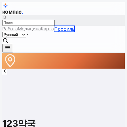
компас
.
Работа
Медицина
Карта
Профиль
123약국