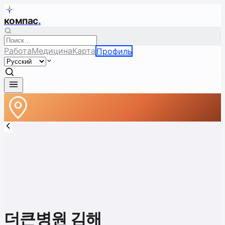
компас
.
Работа
Медицина
Карта
Профиль
더큰병원 김해