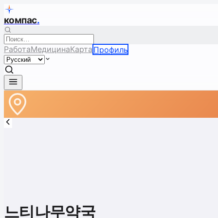
компас
.
Работа
Медицина
Карта
Профиль
느티나무약국