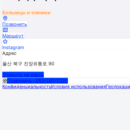
Больницы и клиники
Позвонить
Маршрут
Instagram
Адрес
울산 북구 진장유통로 90
Открыть на карте
🧭
Позвонить · 052-287-7320
Конфиденциальность
Условия использования
Геолокац