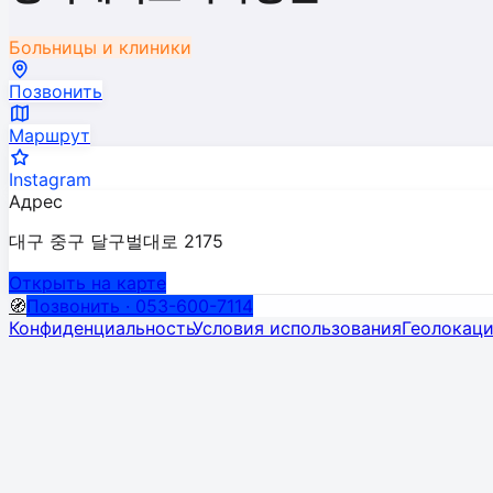
Больницы и клиники
Позвонить
Маршрут
Instagram
Адрес
대구 중구 달구벌대로 2175
Открыть на карте
🧭
Позвонить · 053-600-7114
Конфиденциальность
Условия использования
Геолокац