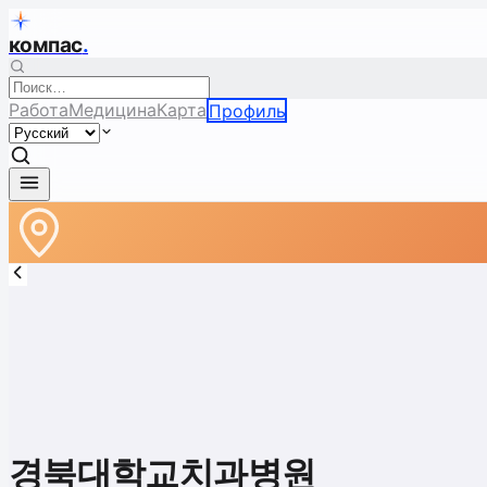
компас
.
Работа
Медицина
Карта
Профиль
경북대학교치과병원