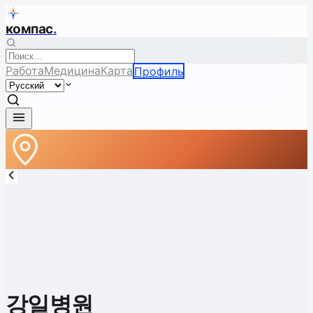
компас
.
Работа
Медицина
Карта
Профиль
강일병원