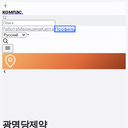
компас
.
Работа
Медицина
Карта
Профиль
광명당제약