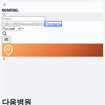
компас
.
Работа
Медицина
Карта
Профиль
다움병원