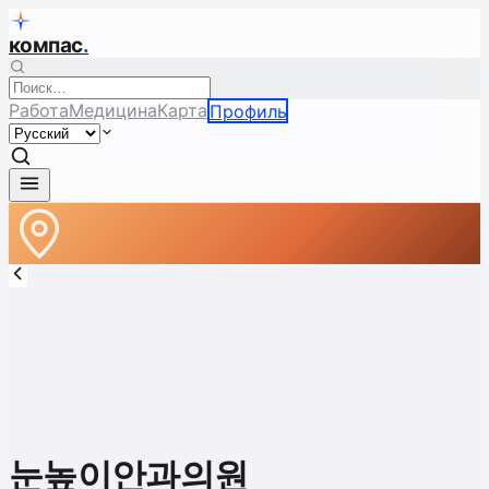
компас
.
Работа
Медицина
Карта
Профиль
눈높이안과의원