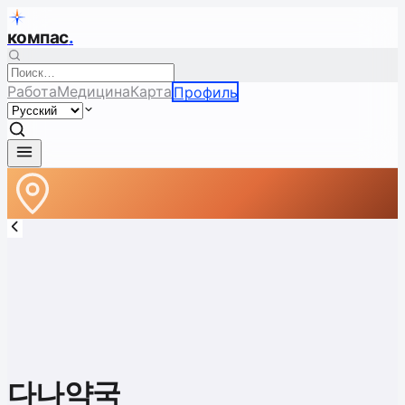
компас
.
Работа
Медицина
Карта
Профиль
다나약국