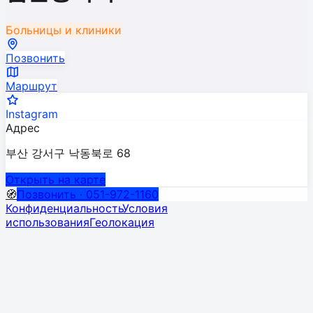
Больницы и клиники
Позвонить
Маршрут
Instagram
Адрес
부산 강서구 낙동북로 68
Открыть на карте
🧭
Позвонить · 051-972-1160
Конфиденциальность
Условия
использования
Геолокация