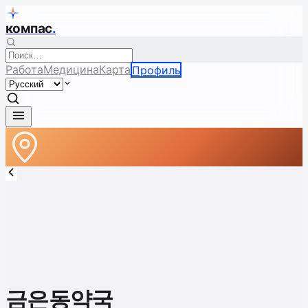
компас
.
Работа
Медицина
Карта
Профиль
금은동약국