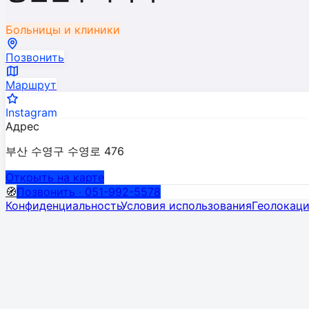
Больницы и клиники
Позвонить
Маршрут
Instagram
Адрес
부산 수영구 수영로 476
Открыть на карте
🧭
Позвонить · 051-992-5578
Конфиденциальность
Условия использования
Геолокац