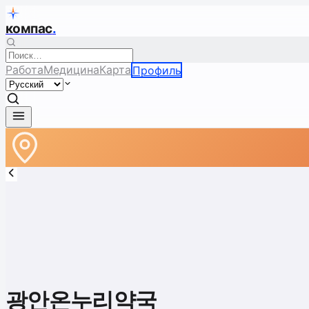
компас
.
Работа
Медицина
Карта
Профиль
광안온누리약국