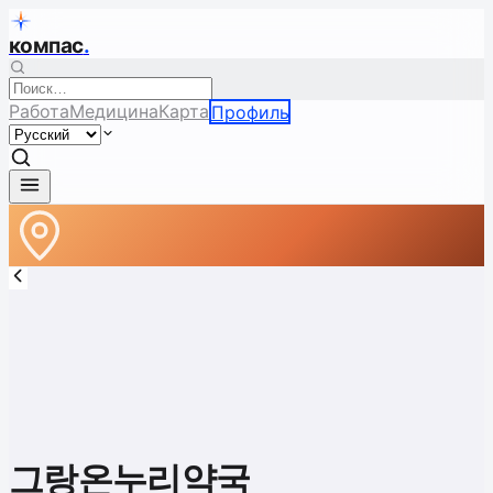
компас
.
Работа
Медицина
Карта
Профиль
그랑온누리약국