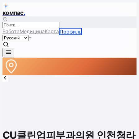
компас
.
Работа
Медицина
Карта
Профиль
CU클린업피부과의원 인천청라