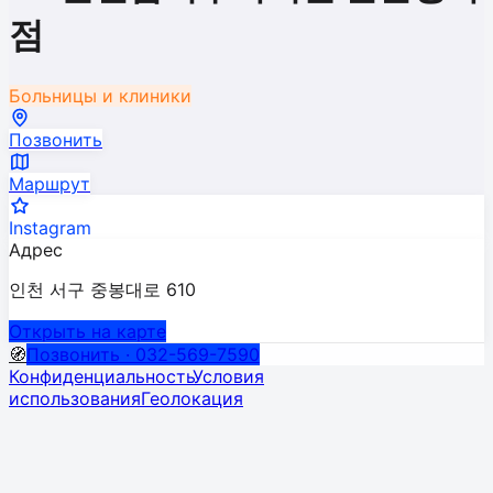
점
Больницы и клиники
Позвонить
Маршрут
Instagram
Адрес
인천 서구 중봉대로 610
Открыть на карте
🧭
Позвонить · 032-569-7590
Конфиденциальность
Условия
использования
Геолокация