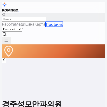
компас
.
Работа
Медицина
Карта
Профиль
경주성모안과의원