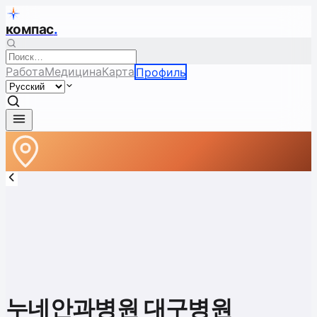
компас
.
Работа
Медицина
Карта
Профиль
누네안과병원 대구병원