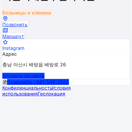
Больницы и клиники
Позвонить
Маршрут
Instagram
Адрес
충남 아산시 배방읍 배방로 26
Открыть на карте
🧭
Позвонить · 041-549-3582
Конфиденциальность
Условия
использования
Геолокация