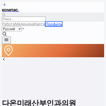
компас
.
Работа
Медицина
Карта
Профиль
다온미래산부인과의원