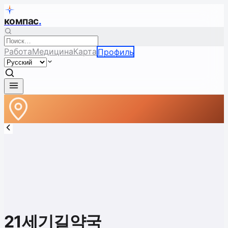
компас
.
Работа
Медицина
Карта
Профиль
21세기길약국