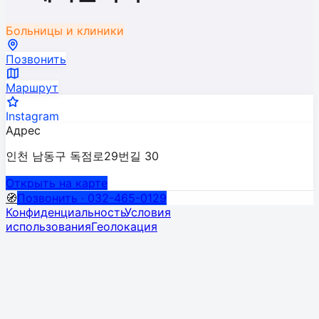
Больницы и клиники
Позвонить
Маршрут
Instagram
Адрес
인천 남동구 독점로29번길 30
Открыть на карте
🧭
Позвонить · 032-465-0129
Конфиденциальность
Условия
использования
Геолокация