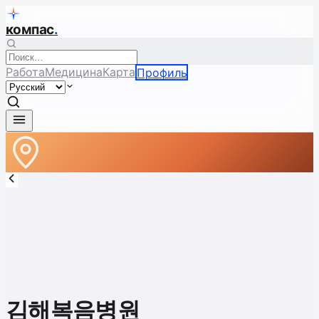
компас
.
Работа
Медицина
Карта
Профиль
김해복음병원