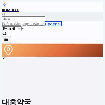
компас
.
Работа
Медицина
Карта
Профиль
대흥약국