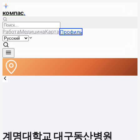
компас
.
Работа
Медицина
Карта
Профиль
계명대학교 대구동산병원