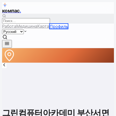
компас
.
Работа
Медицина
Карта
Профиль
그린컴퓨터아카데미 부산서면