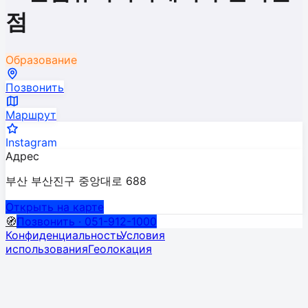
점
Образование
Позвонить
Маршрут
Instagram
Адрес
부산 부산진구 중앙대로 688
Открыть на карте
🧭
Позвонить · 051-912-1000
Конфиденциальность
Условия
использования
Геолокация