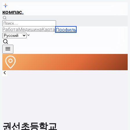
компас
.
Работа
Медицина
Карта
Профиль
권선초등학교