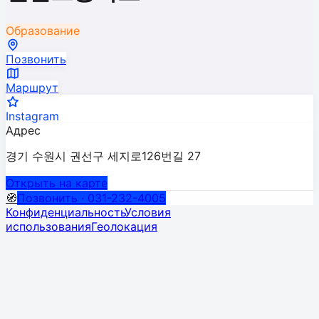
Образование
Позвонить
Маршрут
Instagram
Адрес
경기 수원시 권선구 세지로126번길 27
Открыть на карте
🧭
Позвонить · 031-232-4005
Конфиденциальность
Условия
использования
Геолокация