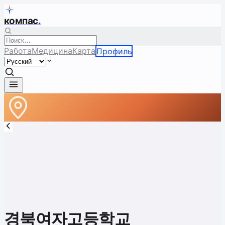
компас
.
Работа
Медицина
Карта
Профиль
경북여자고등학교