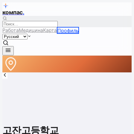
компас
.
Работа
Медицина
Карта
Профиль
고잔고등학교