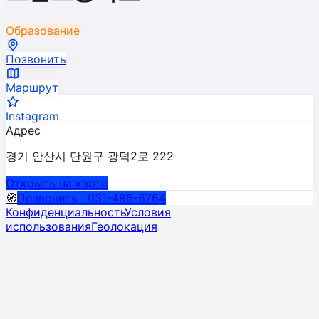
Образование
Позвонить
Маршрут
Instagram
Адрес
경기 안산시 단원구 광덕2로 222
Открыть на карте
🧭
Позвонить · 031-486-6764
Конфиденциальность
Условия
использования
Геолокация