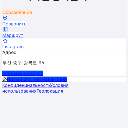
Образование
Позвонить
Маршрут
Instagram
Адрес
부산 중구 광복로 95
Открыть на карте
🧭
Позвонить · 051-464-0509
Конфиденциальность
Условия
использования
Геолокация