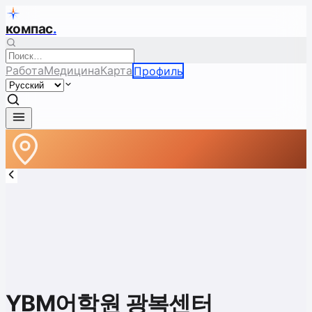
компас
.
Работа
Медицина
Карта
Профиль
YBM어학원 광복센터