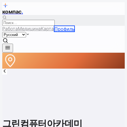
компас
.
Работа
Медицина
Карта
Профиль
그린컴퓨터아카데미