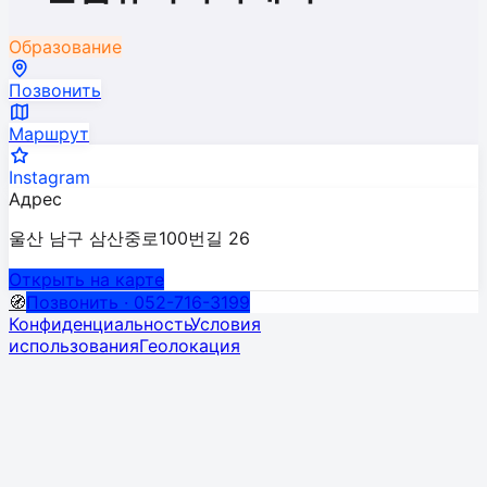
Образование
Позвонить
Маршрут
Instagram
Адрес
울산 남구 삼산중로100번길 26
Открыть на карте
🧭
Позвонить · 052-716-3199
Конфиденциальность
Условия
использования
Геолокация