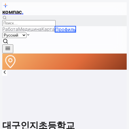
компас
.
Работа
Медицина
Карта
Профиль
대구인지초등학교