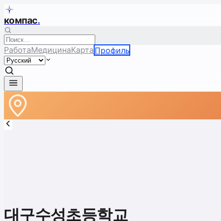
компас
.
Работа
Медицина
Карта
Профиль
대구수성초등학교