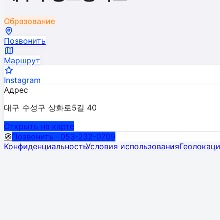
Образование
Позвонить
Маршрут
Instagram
Адрес
대구 수성구 상화로5길 40
Открыть на карте
🧭
Позвонить · 053-232-0709
Конфиденциальность
Условия использования
Геолокац