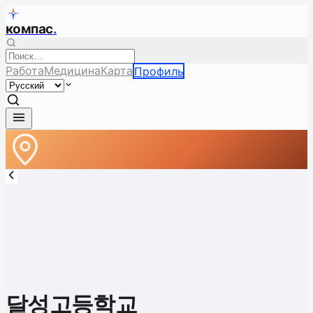
компас
.
Работа
Медицина
Карта
Профиль
달성고등학교