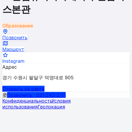
스본관
Образование
Позвонить
Маршрут
Instagram
Адрес
경기 수원시 팔달구 덕영대로 905
Открыть на карте
🧭
Позвонить · 031-243-2111
Конфиденциальность
Условия
использования
Геолокация