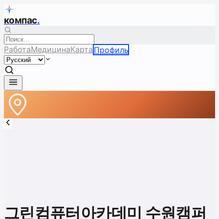
компас
.
Работа
Медицина
Карта
Профиль
그린컴퓨터아카데미 수원캠퍼