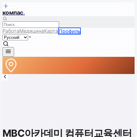
компас
.
Работа
Медицина
Карта
Профиль
MBC아카데미 컴퓨터교육센터