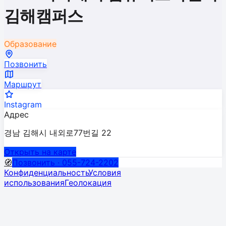
김해캠퍼스
Образование
Позвонить
Маршрут
Instagram
Адрес
경남 김해시 내외로77번길 22
Открыть на карте
🧭
Позвонить · 055-724-2202
Конфиденциальность
Условия
использования
Геолокация