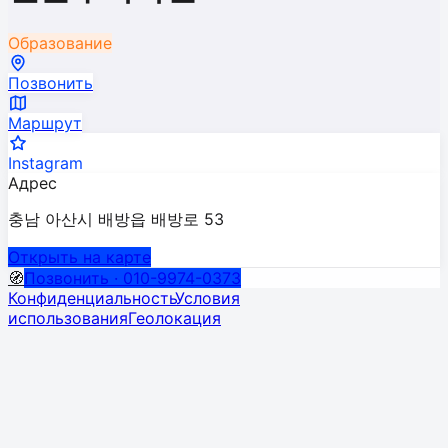
Образование
Позвонить
Маршрут
Instagram
Адрес
충남 아산시 배방읍 배방로 53
Открыть на карте
🧭
Позвонить · 010-9974-0373
Конфиденциальность
Условия
использования
Геолокация