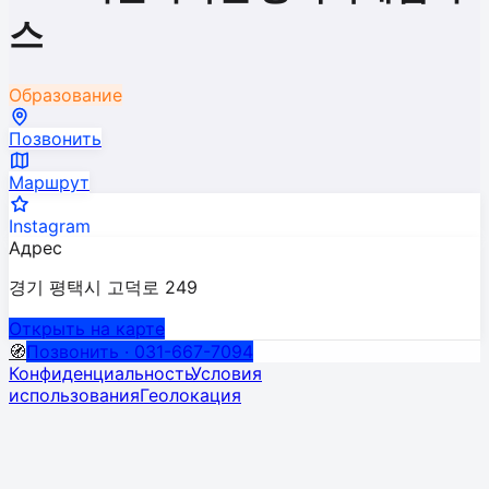
스
Образование
Позвонить
Маршрут
Instagram
Адрес
경기 평택시 고덕로 249
Открыть на карте
🧭
Позвонить · 031-667-7094
Конфиденциальность
Условия
использования
Геолокация