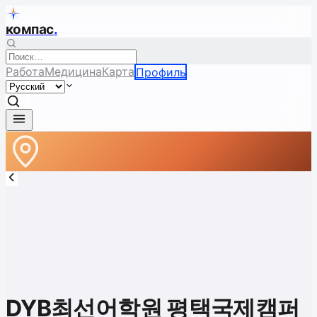
компас
.
Работа
Медицина
Карта
Профиль
DYB최선어학원 평택국제캠퍼