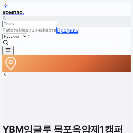
компас
.
Работа
Медицина
Карта
Профиль
YBM잉글루 목포옥암제1캠퍼