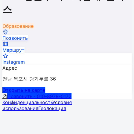
스
Образование
Позвонить
Маршрут
Instagram
Адрес
전남 목포시 당가두로 36
Открыть на карте
🧭
Позвонить · 010-8978-0172
Конфиденциальность
Условия
использования
Геолокация