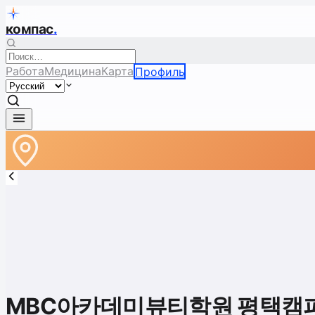
компас
.
Работа
Медицина
Карта
Профиль
MBC아카데미뷰티학원 평택캠