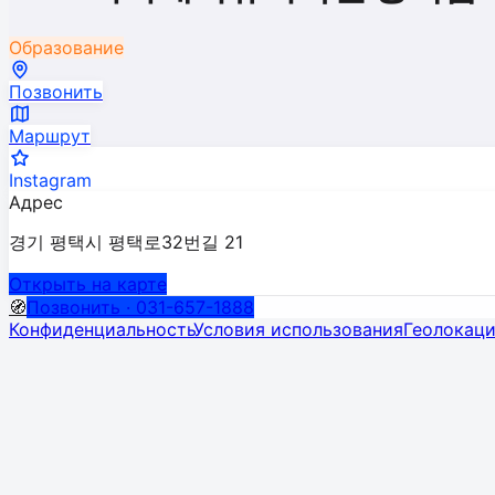
Образование
Позвонить
Маршрут
Instagram
Адрес
경기 평택시 평택로32번길 21
Открыть на карте
🧭
Позвонить · 031-657-1888
Конфиденциальность
Условия использования
Геолокац