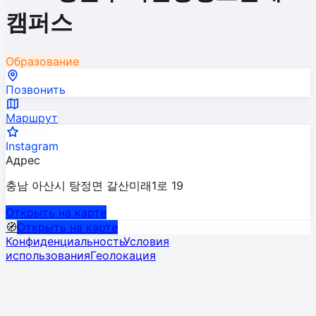
캠퍼스
Образование
Позвонить
Маршрут
Instagram
Адрес
충남 아산시 탕정면 갈산미래1로 19
Открыть на карте
🧭
Открыть на карте
Конфиденциальность
Условия
использования
Геолокация