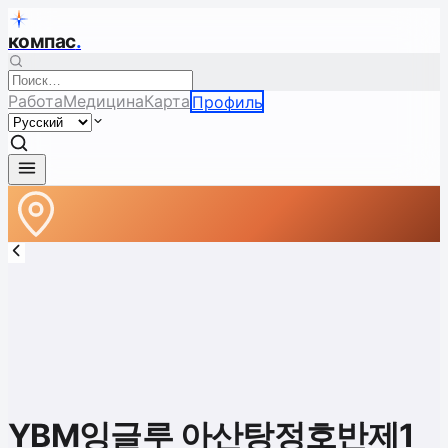
компас
.
Работа
Медицина
Карта
Профиль
YBM잉글루 아산탕정호반제1