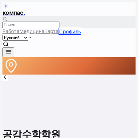
компас
.
Работа
Медицина
Карта
Профиль
공감수학학원